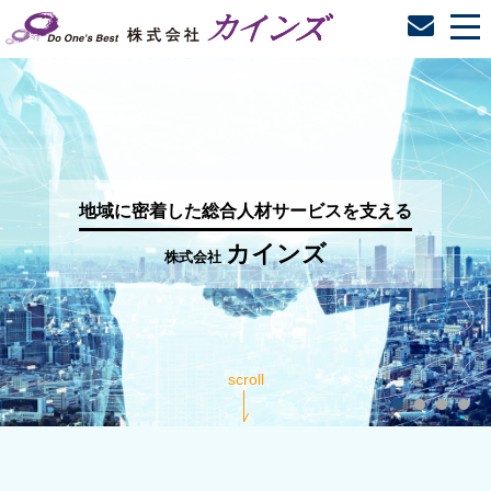
tog
nav
地域に密着した総合人材サービスを支える
カインズ
株式会社
scroll